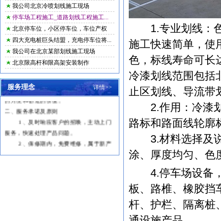
我公司北京冷喷划线施工现场
停车场工程施工_道路划线工程施工...
一、服务宗旨
1.专业划线：色
北京停车位，小区停车位，车位产权
客户购买我们产品，仅仅是与我们交
四大充电桩巨头结盟，充电停车位将...
施工快速简单，使
往的开始，是售后服务工作的开始，在客
我公司在北京某部划线施工现场
户使用的整个阶段内，我们全体售后服务
色，标线寿命可长
北京限高杆和限高架安装制作
人员以周到、细致、热忱、及时的服务，
冷漆划线范围包括
让客户轻松自如，无后顾之忧的使用产
品，能真正体验到我们的产品为客户带来
服务理念
详情>>
止区划线、导流带
的方便和创造的价值。
2.作用：冷漆划
二、服务承诺及原则
1
、及时响应客户的招唤，主动上门
路标和路面线轮廓
服务，快速处理产品问题。
3.材料选择及说
2
、保修期内，免费维修，属于新产
品本身质量问题引发的零配件的更换，我
涂、厚度均匀、色
们免费提供快速更换。
4.停车场设备，
3
、依法处理质量纠纷，诚实守信，
有诺必践。
板、路椎、橡胶挡
三、服务力量
杆、护栏、隔离桩
服务有技术人员多名，都在本行业锤
炼多年，有着丰富的工作经验。为进一步
通设施产品。