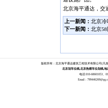
提商业务素质，跟上技术发展的步伐我司
北京海平通达，交
每年根据培训计划，派出售后人员到各生
产厂家接受专业技术培训，交流技术经
验。
上一新闻：
北京冷
效率同样是售后力量和质量的体现，
下一新闻：
北京5
我们备有专业的服务团队，为提高工作效
率做出了卓越贡献。
四、服务全体成员的心声
我们全体售后人员热切的盼望为您提
供优质周到的服务，以过硬的技术、热忱
的态度赢得您的信任是我们成长壮大的基
础。您的意见是我们服务更加完善的宝贵
版权所有：北京海平通达建筑工程技术有限公司(凡
基石。
北京划车位线,北京热熔车位划线,地
我们的理念：为城市交通贡献力量，
电话:010-68601053、01
为人民安全保驾护航
Email：79944626
我们的宗旨：真诚服务，永恒信赖
我们的态度：勤奋、扎实、坚韧、团
结
我们的目标：准时生产，提供精美、
优质产品