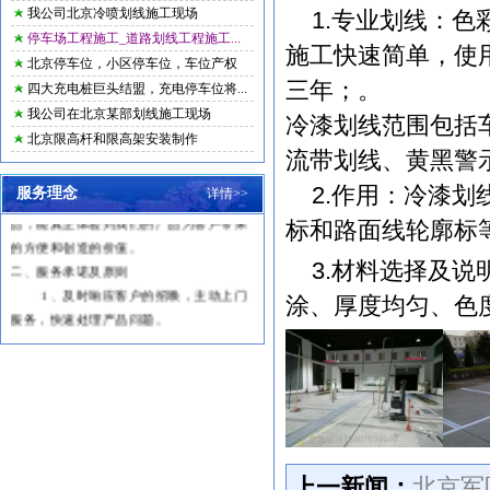
我公司北京冷喷划线施工现场
1.专业划线：色
停车场工程施工_道路划线工程施工...
施工快速简单，使
北京停车位，小区停车位，车位产权
一、服务宗旨
三年；。
四大充电桩巨头结盟，充电停车位将...
客户购买我们产品，仅仅是与我们交
我公司在北京某部划线施工现场
冷漆划线范围包括
往的开始，是售后服务工作的开始，在客
北京限高杆和限高架安装制作
户使用的整个阶段内，我们全体售后服务
流带划线、黄黑警
人员以周到、细致、热忱、及时的服务，
2.作用：冷漆划
让客户轻松自如，无后顾之忧的使用产
服务理念
详情>>
品，能真正体验到我们的产品为客户带来
标和路面线轮廓标
的方便和创造的价值。
二、服务承诺及原则
3.材料选择及说
1
、及时响应客户的招唤，主动上门
涂、厚度均匀、色
服务，快速处理产品问题。
2
、保修期内，免费维修，属于新产
品本身质量问题引发的零配件的更换，我
们免费提供快速更换。
3
、依法处理质量纠纷，诚实守信，
有诺必践。
三、服务力量
服务有技术人员多名，都在本行业锤
上一新闻：
北京军