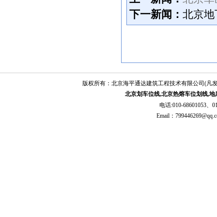
炼多年，有着丰富的工作经验。为进一步
下一新闻：
北京地
提商业务素质，跟上技术发展的步伐我司
每年根据培训计划，派出售后人员到各生
产厂家接受专业技术培训，交流技术经
验。
效率同样是售后力量和质量的体现，
我们备有专业的服务团队，为提高工作效
率做出了卓越贡献。
版权所有：北京海平通达建筑工程技术有限公司(凡
四、服务全体成员的心声
北京划车位线,北京热熔车位划线,地
我们全体售后人员热切的盼望为您提
电话:010-68601053、01
供优质周到的服务，以过硬的技术、热忱
Email：79944626
的态度赢得您的信任是我们成长壮大的基
础。您的意见是我们服务更加完善的宝贵
基石。
我们的理念：为城市交通贡献力量，
为人民安全保驾护航
我们的宗旨：真诚服务，永恒信赖
我们的态度：勤奋、扎实、坚韧、团
结
我们的目标：准时生产，提供精美、