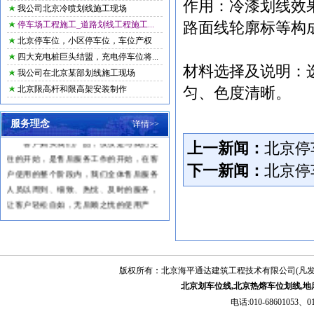
作用：冷漆划线效
我公司北京冷喷划线施工现场
停车场工程施工_道路划线工程施工...
路面线轮廓标等构
北京停车位，小区停车位，车位产权
四大充电桩巨头结盟，充电停车位将...
材料选择及说明：
我公司在北京某部划线施工现场
北京限高杆和限高架安装制作
匀、色度清晰。
一、服务宗旨
服务理念
详情>>
客户购买我们产品，仅仅是与我们交
上一新闻：
北京停
往的开始，是售后服务工作的开始，在客
下一新闻：
北京停
户使用的整个阶段内，我们全体售后服务
人员以周到、细致、热忱、及时的服务，
让客户轻松自如，无后顾之忧的使用产
品，能真正体验到我们的产品为客户带来
的方便和创造的价值。
二、服务承诺及原则
1
、及时响应客户的招唤，主动上门
版权所有：北京海平通达建筑工程技术有限公司(凡
服务，快速处理产品问题。
北京划车位线,北京热熔车位划线,地
2
、保修期内，免费维修，属于新产
电话:010-68601053、01
品本身质量问题引发的零配件的更换，我